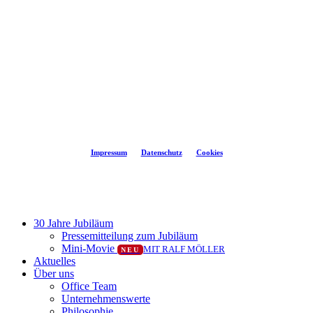
©
2026
flash-security
Impressum
Datenschutz
Cookies
Close
30 Jahre Jubiläum
Menu
Pressemitteilung zum Jubiläum
Mini-Movie
MIT RALF MÖLLER
NEU
Aktuelles
Über uns
Office Team
Unternehmenswerte
Philosophie