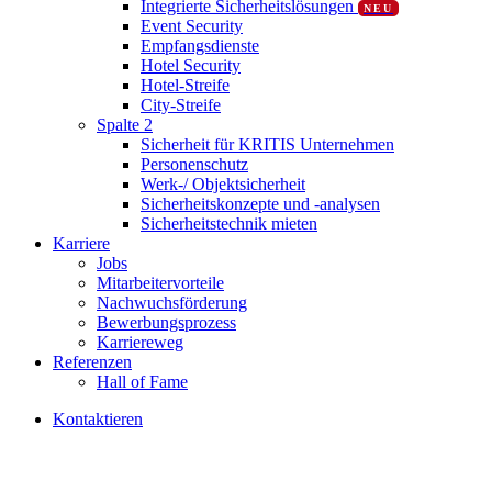
Integrierte Sicherheitslösungen
NEU
Event Security
Empfangsdienste
Hotel Security
Hotel-Streife
City-Streife
Spalte 2
Sicherheit für KRITIS Unternehmen
Personenschutz
Werk-/ Objektsicherheit
Sicherheitskonzepte und -analysen
Sicherheitstechnik mieten
Karriere
Jobs
Mitarbeitervorteile
Nachwuchsförderung
Bewerbungsprozess
Karriereweg
Referenzen
Hall of Fame
K
o
n
t
a
k
t
i
e
r
e
n