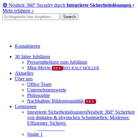
Skip
🔴 Neuheit: 360° Security durch
Integrierte Sicherheitslösungen
•
to
Mehr erfahren »
main
Search
content
Close
Search
Kontaktieren
Menu
30 Jahre Jubiläum
Pressemitteilung zum Jubiläum
Mini-Movie
MIT RALF MÖLLER
NEU
Aktuelles
Über uns
Office Team
Unternehmenswerte
Philosophie
Nachhaltige Bildungsqualität
NEU
Leistungen
Integrierte Sicherheitslösungen
Neuheit: 360° Sicherheit
von digitalen & physischen Schnittstellen: Moderner.
Effizienter. Sicherer.
Mehr erfahren
Spalte 1