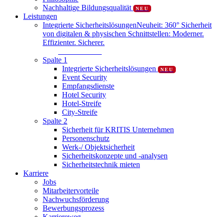
Nachhaltige Bildungsqualität
NEU
Leistungen
Integrierte Sicherheitslösungen
Neuheit: 360° Sicherheit
von digitalen & physischen Schnittstellen: Moderner.
Effizienter. Sicherer.
Mehr erfahren
Spalte 1
Integrierte Sicherheitslösungen
NEU
Event Security
Empfangsdienste
Hotel Security
Hotel-Streife
City-Streife
Spalte 2
Sicherheit für KRITIS Unternehmen
Personenschutz
Werk-/ Objektsicherheit
Sicherheitskonzepte und -analysen
Sicherheitstechnik mieten
Karriere
Jobs
Mitarbeitervorteile
Nachwuchsförderung
Bewerbungsprozess
Karriereweg