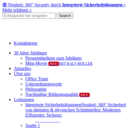
Skip
🔴 Neuheit: 360° Security durch
Integrierte Sicherheitslösungen
•
to
Mehr erfahren »
main
Search
content
Close
Search
Kontaktieren
Menu
30 Jahre Jubiläum
Pressemitteilung zum Jubiläum
Mini-Movie
MIT RALF MÖLLER
NEU
Aktuelles
Über uns
Office Team
Unternehmenswerte
Philosophie
Nachhaltige Bildungsqualität
NEU
Leistungen
Integrierte Sicherheitslösungen
Neuheit: 360° Sicherheit
von digitalen & physischen Schnittstellen: Moderner.
Effizienter. Sicherer.
Mehr erfahren
Spalte 1