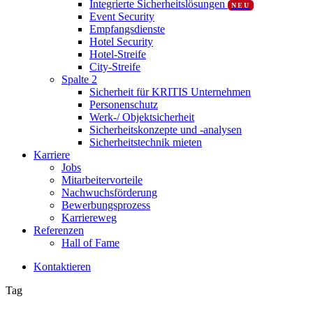
Integrierte Sicherheitslösungen
NEU
Event Security
Empfangsdienste
Hotel Security
Hotel-Streife
City-Streife
Spalte 2
Sicherheit für KRITIS Unternehmen
Personenschutz
Werk-/ Objektsicherheit
Sicherheitskonzepte und -analysen
Sicherheitstechnik mieten
Karriere
Jobs
Mitarbeitervorteile
Nachwuchsförderung
Bewerbungsprozess
Karriereweg
Referenzen
Hall of Fame
K
o
n
t
a
k
t
i
e
r
e
n
Tag