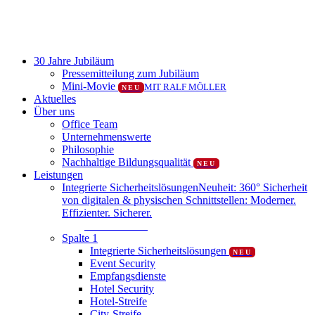
Close
30 Jahre Jubiläum
Menu
Pressemitteilung zum Jubiläum
Mini-Movie
MIT RALF MÖLLER
NEU
Aktuelles
Über uns
Office Team
Unternehmenswerte
Philosophie
Nachhaltige Bildungsqualität
NEU
Leistungen
Integrierte Sicherheitslösungen
Neuheit: 360° Sicherheit
von digitalen & physischen Schnittstellen: Moderner.
Effizienter. Sicherer.
Mehr erfahren
Spalte 1
Integrierte Sicherheitslösungen
NEU
Event Security
Empfangsdienste
Hotel Security
Hotel-Streife
City-Streife