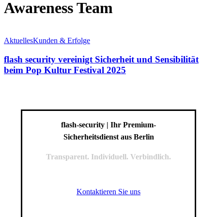
Awareness Team
flash
security
Aktuelles
Kunden & Erfolge
vereinigt
Sicherheit
flash security vereinigt Sicherheit und Sensibilität
und
beim Pop Kultur Festival 2025
Sensibilität
beim
Pop
Kultur
Festival
2025
flash-security | Ihr Premium-
Sicherheitsdienst aus Berlin
Transparent. Individuell. Verbindlich.
Kontaktieren Sie uns