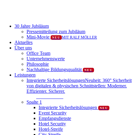
Close
30 Jahre Jubiläum
Menu
Pressemitteilung zum Jubiläum
Mini-Movie
MIT RALF MÖLLER
NEU
Aktuelles
Über uns
Office Team
Unternehmenswerte
Philosophie
Nachhaltige Bildungsqualität
NEU
Leistungen
Integrierte Sicherheitslösungen
Neuheit: 360° Sicherheit
von digitalen & physischen Schnittstellen: Moderner.
Effizienter. Sicherer.
Mehr erfahren
Spalte 1
Integrierte Sicherheitslösungen
NEU
Event Security
Empfangsdienste
Hotel Security
Hotel-Streife
City-Streife