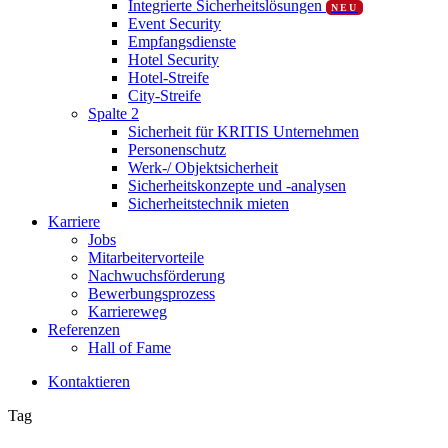
Integrierte Sicherheitslösungen
NEU
Event Security
Empfangsdienste
Hotel Security
Hotel-Streife
City-Streife
Spalte 2
Sicherheit für KRITIS Unternehmen
Personenschutz
Werk-/ Objektsicherheit
Sicherheitskonzepte und -analysen
Sicherheitstechnik mieten
Karriere
Jobs
Mitarbeitervorteile
Nachwuchsförderung
Bewerbungsprozess
Karriereweg
Referenzen
Hall of Fame
K
o
n
t
a
k
t
i
e
r
e
n
Tag