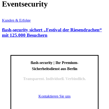
Eventsecurity
flash-
security
Kunden & Erfolge
sichert
„Festival
flash-security sichert „Festival der Riesendrachen“
der
mit 125.000 Besuchern
Riesendrachen“
mit
125.000
Besuchern
flash-security | Ihr Premium-
Sicherheitsdienst aus Berlin
Transparent. Individuell. Verbindlich.
Kontaktieren Sie uns