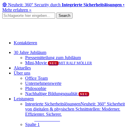
Skip
🔴 Neuheit: 360° Security durch
Integrierte Sicherheitslösungen
•
to
Mehr erfahren »
main
Search
content
Close
Search
Kontaktieren
Menu
30 Jahre Jubiläum
Pressemitteilung zum Jubiläum
Mini-Movie
MIT RALF MÖLLER
NEU
Aktuelles
Über uns
Office Team
Unternehmenswerte
Philosophie
Nachhaltige Bildungsqualität
NEU
Leistungen
Integrierte Sicherheitslösungen
Neuheit: 360° Sicherheit
von digitalen & physischen Schnittstellen: Moderner.
Effizienter. Sicherer.
Mehr erfahren
Spalte 1