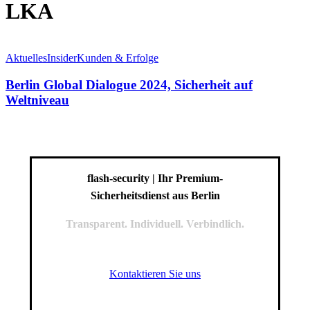
LKA
Berlin
Global
Aktuelles
Insider
Kunden & Erfolge
Dialogue
2024,
Berlin Global Dialogue 2024, Sicherheit auf
Sicherheit
Weltniveau
auf
Weltniveau
flash-security | Ihr Premium-
Sicherheitsdienst aus Berlin
Transparent. Individuell. Verbindlich.
Kontaktieren Sie uns