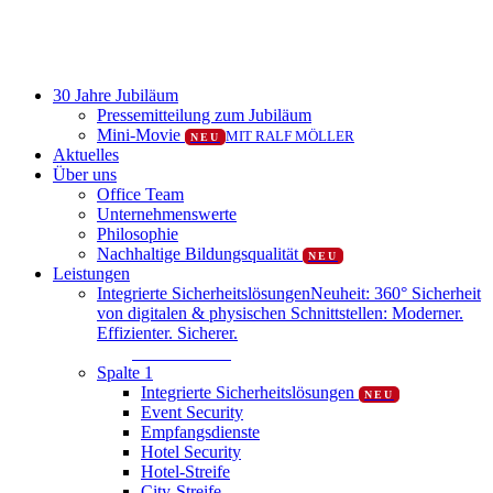
Close
30 Jahre Jubiläum
Menu
Pressemitteilung zum Jubiläum
Mini-Movie
MIT RALF MÖLLER
NEU
Aktuelles
Über uns
Office Team
Unternehmenswerte
Philosophie
Nachhaltige Bildungsqualität
NEU
Leistungen
Integrierte Sicherheitslösungen
Neuheit: 360° Sicherheit
von digitalen & physischen Schnittstellen: Moderner.
Effizienter. Sicherer.
Mehr erfahren
Spalte 1
Integrierte Sicherheitslösungen
NEU
Event Security
Empfangsdienste
Hotel Security
Hotel-Streife
City-Streife