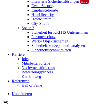
Integrierte Sicherheitslösungen
NEU
Event Security
Empfangsdienste
Hotel Security
Hotel-Streife
City-Streife
Spalte 2
Sicherheit für KRITIS Unternehmen
Personenschutz
Werk-/ Objektsicherheit
Sicherheitskonzepte und -analysen
Sicherheitstechnik mieten
Karriere
Jobs
Mitarbeitervorteile
Nachwuchsförderung
Bewerbungsprozess
Karriereweg
Referenzen
Hall of Fame
K
o
n
t
a
k
t
i
e
r
e
n
Tag