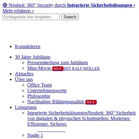
Skip
🔴 Neuheit: 360° Security durch
Integrierte Sicherheitslösungen
•
to
Mehr erfahren »
main
Search
content
Close
Search
Kontaktieren
Menu
30 Jahre Jubiläum
Pressemitteilung zum Jubiläum
Mini-Movie
MIT RALF MÖLLER
NEU
Aktuelles
Über uns
Office Team
Unternehmenswerte
Philosophie
Nachhaltige Bildungsqualität
NEU
Leistungen
Integrierte Sicherheitslösungen
Neuheit: 360° Sicherheit
von digitalen & physischen Schnittstellen: Moderner.
Effizienter. Sicherer.
Mehr erfahren
Spalte 1