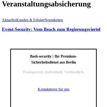
Veranstaltungsabsicherung
Event-
Security:
Aktuelles
Kunden & Erfolge
Neuigkeiten
Vom
Beach
Event-Security: Vom Beach zum Regierungsviertel
zum
Regierungsviertel
flash-security | Ihr Premium-
Sicherheitsdienst aus Berlin
Transparent. Individuell. Verbindlich.
Kontaktieren Sie uns