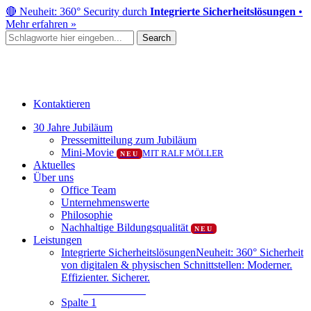
Skip
🔴 Neuheit: 360° Security durch
Integrierte Sicherheitslösungen
•
to
Mehr erfahren »
main
Search
content
Close
Search
Kontaktieren
Menu
30 Jahre Jubiläum
Pressemitteilung zum Jubiläum
Mini-Movie
MIT RALF MÖLLER
NEU
Aktuelles
Über uns
Office Team
Unternehmenswerte
Philosophie
Nachhaltige Bildungsqualität
NEU
Leistungen
Integrierte Sicherheitslösungen
Neuheit: 360° Sicherheit
von digitalen & physischen Schnittstellen: Moderner.
Effizienter. Sicherer.
Mehr erfahren
Spalte 1