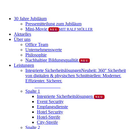
Close
30 Jahre Jubiläum
Menu
Pressemitteilung zum Jubiläum
Mini-Movie
MIT RALF MÖLLER
NEU
Aktuelles
Über uns
Office Team
Unternehmenswerte
Philosophie
Nachhaltige Bildungsqualität
NEU
Leistungen
Integrierte Sicherheitslösungen
Neuheit: 360° Sicherheit
von digitalen & physischen Schnittstellen: Moderner.
Effizienter. Sicherer.
Mehr erfahren
Spalte 1
Integrierte Sicherheitslösungen
NEU
Event Security
Empfangsdienste
Hotel Security
Hotel-Streife
City-Streife
Spalte 2