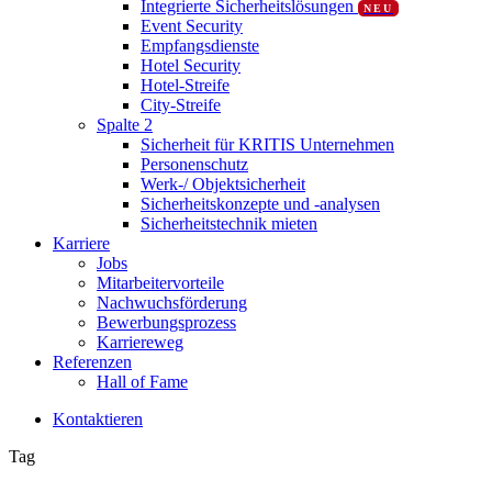
Integrierte Sicherheitslösungen
NEU
Event Security
Empfangsdienste
Hotel Security
Hotel-Streife
City-Streife
Spalte 2
Sicherheit für KRITIS Unternehmen
Personenschutz
Werk-/ Objektsicherheit
Sicherheitskonzepte und -analysen
Sicherheitstechnik mieten
Karriere
Jobs
Mitarbeitervorteile
Nachwuchsförderung
Bewerbungsprozess
Karriereweg
Referenzen
Hall of Fame
K
o
n
t
a
k
t
i
e
r
e
n
Tag