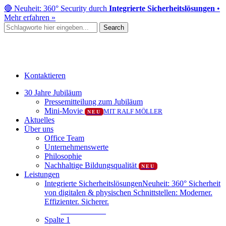
Skip
🔴 Neuheit: 360° Security durch
Integrierte Sicherheitslösungen
•
to
Mehr erfahren »
main
Search
content
Close
Search
Kontaktieren
Menu
30 Jahre Jubiläum
Pressemitteilung zum Jubiläum
Mini-Movie
MIT RALF MÖLLER
NEU
Aktuelles
Über uns
Office Team
Unternehmenswerte
Philosophie
Nachhaltige Bildungsqualität
NEU
Leistungen
Integrierte Sicherheitslösungen
Neuheit: 360° Sicherheit
von digitalen & physischen Schnittstellen: Moderner.
Effizienter. Sicherer.
Mehr erfahren
Spalte 1