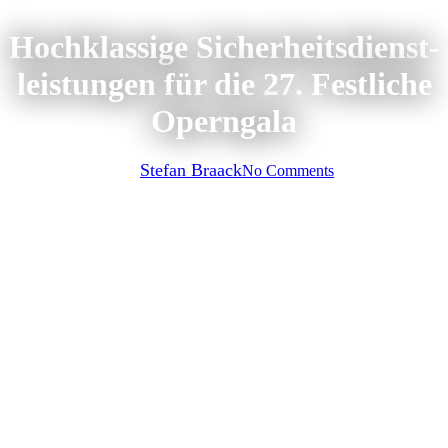
Hoch­klassige Sicherheits­dienst­
leist­ungen für die 27. Fest­liche
Opern­gala
By
Stefan Braack
No Comments