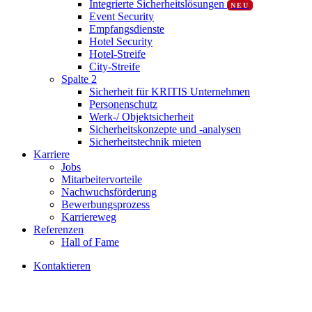
Integrierte Sicherheitslösungen
NEU
Event Security
Empfangsdienste
Hotel Security
Hotel-Streife
City-Streife
Spalte 2
Sicherheit für KRITIS Unternehmen
Personenschutz
Werk-/ Objektsicherheit
Sicherheitskonzepte und -analysen
Sicherheitstechnik mieten
Karriere
Jobs
Mitarbeitervorteile
Nachwuchsförderung
Bewerbungsprozess
Karriereweg
Referenzen
Hall of Fame
K
o
n
t
a
k
t
i
e
r
e
n
Aktuelles
Kunden & Erfolge
Neuigkeiten