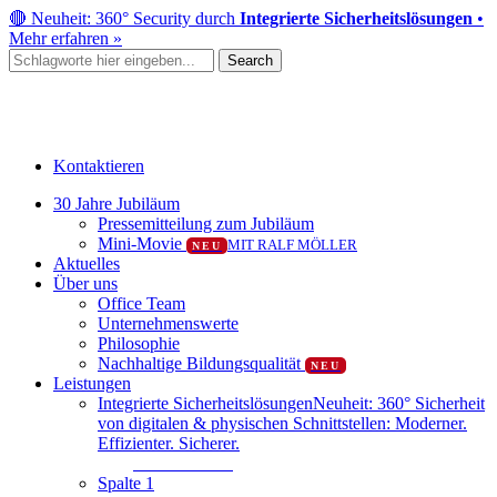
Skip
🔴 Neuheit: 360° Security durch
Integrierte Sicherheitslösungen
•
to
Mehr erfahren »
main
Search
content
Close
Search
Kontaktieren
Menu
30 Jahre Jubiläum
Pressemitteilung zum Jubiläum
Mini-Movie
MIT RALF MÖLLER
NEU
Aktuelles
Über uns
Office Team
Unternehmenswerte
Philosophie
Nachhaltige Bildungsqualität
NEU
Leistungen
Integrierte Sicherheitslösungen
Neuheit: 360° Sicherheit
von digitalen & physischen Schnittstellen: Moderner.
Effizienter. Sicherer.
Mehr erfahren
Spalte 1