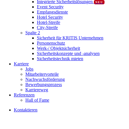
Integrierte Sicherheitslösungen
NEU
Event Security
Empfangsdienste
Hotel Security
Hotel-Streife
City-Streife
Spalte 2
Sicherheit für KRITIS Unternehmen
Personenschutz
Werk-/ Objektsicherheit
Sicherheitskonzepte und -analysen
Sicherheitstechnik mieten
Karriere
Jobs
Mitarbeitervorteile
Nachwuchsförderung
Bewerbungsprozess
Karriereweg
Referenzen
Hall of Fame
K
o
n
t
a
k
t
i
e
r
e
n
Aktuelles
Kunden & Erfolge