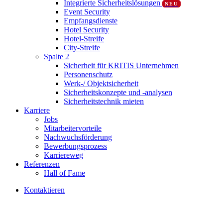
Integrierte Sicherheitslösungen
NEU
Event Security
Empfangsdienste
Hotel Security
Hotel-Streife
City-Streife
Spalte 2
Sicherheit für KRITIS Unternehmen
Personenschutz
Werk-/ Objektsicherheit
Sicherheitskonzepte und -analysen
Sicherheitstechnik mieten
Karriere
Jobs
Mitarbeitervorteile
Nachwuchsförderung
Bewerbungsprozess
Karriereweg
Referenzen
Hall of Fame
K
o
n
t
a
k
t
i
e
r
e
n
Karriere