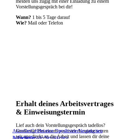
melden uns zügig mit einer Einladung zu einem
Vorstellungsgespräch bei dir!
Wann?
1 bis 5 Tage darauf
Wie?
Mail oder Telefon
Erhalt deines Arbeitsvertrages
& Einweisungstermin
Lief auch dein Vorstellungsgespräch tadellos?
Aktuelles
Celebration Days
Insider
Neuigkeiten
Großartig! Bei einem positiven Ausgang setzen
wir uns direkt an die Arbeit und lassen dir deine
In Freigabe
Aktuelles
Insider
Neuigkeiten