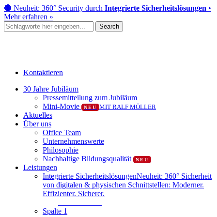
Skip
🔴 Neuheit: 360° Security durch
Integrierte Sicherheitslösungen
•
to
Mehr erfahren »
main
Search
content
Close
Search
Kontaktieren
Menu
30 Jahre Jubiläum
Pressemitteilung zum Jubiläum
Mini-Movie
MIT RALF MÖLLER
NEU
Aktuelles
Über uns
Office Team
Unternehmenswerte
Philosophie
Nachhaltige Bildungsqualität
NEU
Leistungen
Integrierte Sicherheitslösungen
Neuheit: 360° Sicherheit
von digitalen & physischen Schnittstellen: Moderner.
Effizienter. Sicherer.
Mehr erfahren
Spalte 1