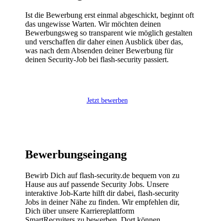
Ist die Bewerbung erst einmal abgeschickt, beginnt oft
das ungewisse Warten. Wir möchten deinen
Bewerbungsweg so transparent wie möglich gestalten
und verschaffen dir daher einen Ausblick über das,
was nach dem Absenden deiner Bewerbung für
deinen Security-Job bei flash-security passiert.
J
e
t
z
t
b
e
w
e
r
b
e
n
Bewerbungseingang
Bewirb Dich auf flash-security.de bequem von zu
Hause aus auf passende Security Jobs. Unsere
interaktive Job-Karte hilft dir dabei, flash-security
Jobs in deiner Nähe zu finden. Wir empfehlen dir,
Dich über unsere Karriereplattform
SmartRecruiters zu bewerben. Dort können